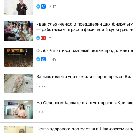
12:47
Иван Ульянченко: В преддверии Дня физкульту
— работникам отрасли физической культуры, на
12:16
Особый противопожарный режим продолжает д
11:49
Взрывотехники уничтожили снаряд времен Вел
15:55
На Северном Кавказе стартует проект «Клиника
15:55
Центр здорового долголетия в Шпаковском окр