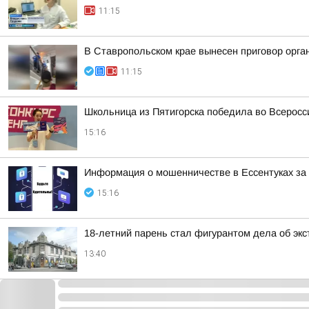
11:15
В Ставропольском крае вынесен приговор орга
11:15
Школьница из Пятигорска победила во Всерос
15:16
Информация о мошенничестве в Ессентуках з
15:16
18-летний парень стал фигурантом дела об экс
13:40