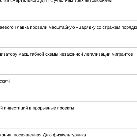
ства смертельного ДТП с участием трех автомобилей
аевого Главка провели масштабную «Зарядку со стражем порядк
низатору масштабной схемы незаконной легализации мигрантов
ска»!
й инвестиций в прорывные проекты
мония, посвященная Дню физкультурника