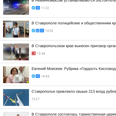
В Невинномысске устанавливаются обстоятель
11:22
В Ставрополе полицейские и общественники кр
14:52
В Ставропольском крае вынесен приговор орга
15:34
Евгений Моисеев: Рубрика «Гордость Кисловод
14:43
Ставрополье привлекло свыше 213 млрд рубле
15:27
В Ставрополе состоялась торжественная цере