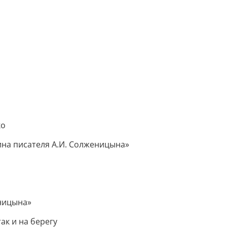
ко
ина писателя А.И. Солженицына»
ницына»
ак и на берегу