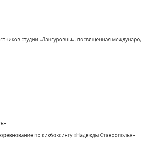
частников студии «Лангуровцы», посвященная междунар
ть»
 соревнование по кикбоксингу «Надежды Ставрополья»