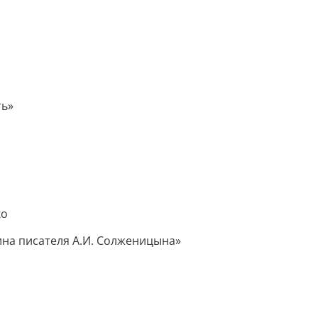
ть»
ко
ина писателя А.И. Солженицына»