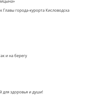
ницына»
к Главы города-курорта Кисловодска
ак и на берегу
 для здоровья и души!