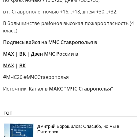
по краю: ночью +15…+20, днём +30…+35;
в г. Ставрополе: ночью +16…+18, днём +30…+32.
В большинстве районов высокая пожароопасность (4
класс).
Подписывайся на МЧС Ставрополья в
MAX
|
ВК
|
Дзен
МЧС России в
MAX
|
ВК
#МЧС26 #МЧССтаврополья
Источник:
Канал в МАКС "МЧС Ставрополья"
ТОП
Дмитрий Ворошилов: Спасибо, но мы в
Пятигорск