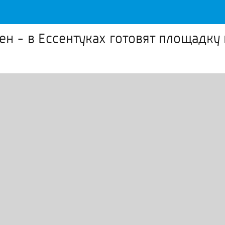
н - в Ессентуках готовят площадку 