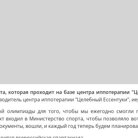
а, которая проходит на базе центра иппотерапии "Ц
водитель центра иппотерапии "Целебный Ессентуки", ие
ой олимпиады для того, чтобы мы ежегодно смогли 
т входил в Министерство спорта, чтобы позволяло во
кументы, вошли, и каждый год теперь будем планироват
тоится всероссийская спартакиада.