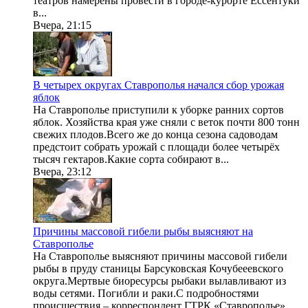
театров намерены провести в городе-курорте Ессентуки
в...
Вчера, 21:15
В четырех округах Ставрополья начался сбор урожая
яблок
На Ставрополье приступили к уборке ранних сортов
яблок. Хозяйства края уже сняли с веток почти 800 тонн
свежих плодов.Всего же до конца сезона садоводам
предстоит собрать урожай с площади более четырёх
тысяч гектаров.Какие сорта собирают в...
Вчера, 23:12
Причины массовой гибели рыбы выясняют на
Ставрополье
На Ставрополье выясняют причины массовой гибели
рыбы в пруду станицы Барсуковская Кочубееевского
округа.Мертвые биоресурсы рыбаки вылавливают из
воды сетями. Погибли и раки.С подробностями
происшествия – корреспондент ГТРК «Ставрополье»