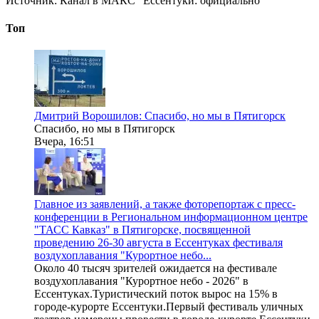
Источник:
Канал в МАКС "Ессентуки: официально"
Топ
Дмитрий Ворошилов: Спасибо, но мы в Пятигорск
Спасибо, но мы в Пятигорск
Вчера, 16:51
Главное из заявлений, а также фоторепортаж с пресс-
конференции в Региональном информационном центре
"ТАСС Кавказ" в Пятигорске, посвященной
проведению 26-30 августа в Ессентуках фестиваля
воздухоплавания "Курортное небо...
Около 40 тысяч зрителей ожидается на фестивале
воздухоплавания "Курортное небо - 2026" в
Ессентуках.Туристический поток вырос на 15% в
городе-курорте Ессентуки.Первый фестиваль уличных