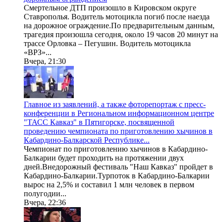
Смертельное ДТП произошло в Кировском округе
Ставрополья. Водитель мотоцикла погиб после наезда
на дорожное ограждение.По предварительным данным,
трагедия произошла сегодня, около 19 часов 20 минут на
трассе Орловка – Пегушин. Водитель мотоцикла
«ВРЗ»...
Вчера, 21:30
Главное из заявлений, а также фоторепортаж с пресс-
конференции в Региональном информационном центре
"ТАСС Кавказ" в Пятигорске, посвященной
проведению чемпионата по приготовлению хычинов в
Кабардино-Балкарской Республике...
Чемпионат по приготовлению хычинов в Кабардино-
Балкарии будет проходить на протяжении двух
дней.Внедорожный фестиваль "Наш Кавказ" пройдет в
Кабардино-Балкарии.Турпоток в Кабардино-Балкарии
вырос на 2,5% и составил 1 млн человек в первом
полугодии...
Вчера, 22:36