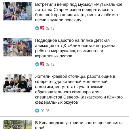
Встретили вечер под музыку! «Музыкальное
лото» на Старом озере превратилось в
большой праздник: азарт, смех и любимые
песни звучали повсюду
08:12
Подводное царство на пляже Детская
анимация от ДК «Аликоновка» погрузила
ребят в мир русалок, осьминогов и
коралловых рифов
08:12
Жители краевой столицы, работающие в
сфере государственной молодежной
политики, могут стать участниками
образовательного семинара для
специалистов Северо-Кавказского и Южного
федеральных округов
09:05
В Кисловодске устроили настоящее пиньята-
шоу!