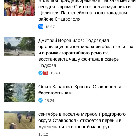
Большой праздник храмовая Пасха отметили
сегодня в храме Святого великомученика и
Целителя Пантелеймона в юго-западном
районе Ставрополя
15:57
Дмитрий Ворошилов: Подрядная
организация выполнила свои обязательства
и в рамках гарантийного ремонта
восстановила чашу фонтана в сквере
Подкова
15:43
Ольга Казакова: Красота Ставрополья!.
#всевгостикнам
15:24
сентябре в посёлке Мирном Предгорного
округа Ставрополь откроется первый в
муниципалитете конный маршрут
15:12