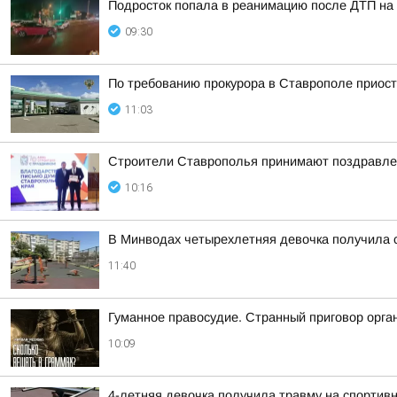
Подросток попала в реанимацию после ДТП на 
09:30
По требованию прокурора в Ставрополе приост
11:03
Строители Ставрополья принимают поздравле
10:16
В Минводах четырехлетняя девочка получила 
11:40
Гуманное правосудие. Странный приговор орга
10:09
4-летняя девочка получила травму на спортив