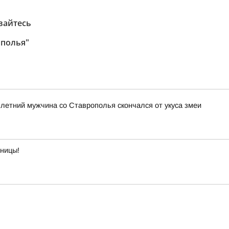
вайтесь
ополья"
3-летний мужчина со Ставрополья скончался от укуса змеи
тницы!