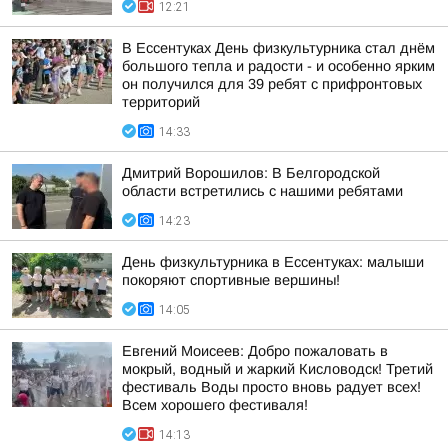
12:21
В Ессентуках День физкультурника стал днём
большого тепла и радости - и особенно ярким
он получился для 39 ребят с прифронтовых
территорий
14:33
Дмитрий Ворошилов: В Белгородской
области встретились с нашими ребятами
14:23
День физкультурника в Ессентуках: малыши
покоряют спортивные вершины!
14:05
Евгений Моисеев: Добро пожаловать в
мокрый, водный и жаркий Кисловодск! Третий
фестиваль Воды просто вновь радует всех!
Всем хорошего фестиваля!
14:13