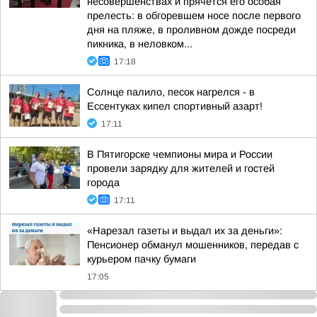
несовершенствах и прячется его особая
прелесть: в обгоревшем носе после первого
дня на пляже, в проливном дожде посреди
пикника, в неловком...
17:18
Солнце палило, песок нагрелся - в
Ессентуках кипел спортивный азарт!
17:11
В Пятигорске чемпионы мира и России
провели зарядку для жителей и гостей
города
17:11
«Нарезал газеты и выдал их за деньги»:
Пенсионер обманул мошенников, передав с
курьером пачку бумаги
17:05