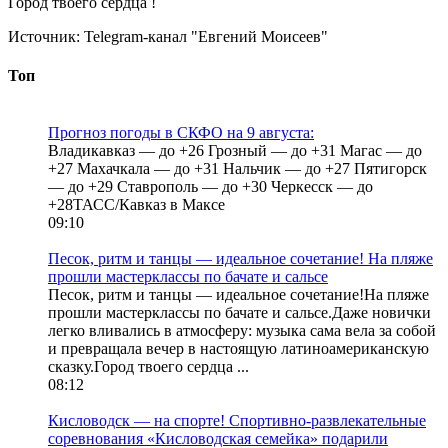
Город твоего сердца !
Источник:
Telegram-канал "Евгений Моисеев"
Топ
Прогноз погоды в СКФО на 9 августа:
Владикавказ — до +26 Грозный — до +31 Магас — до
+27 Махачкала — до +31 Нальчик — до +27 Пятигорск
— до +29 Ставрополь — до +30 Черкесск — до
+28ТАСС/Кавказ в Максе
09:10
Песок, ритм и танцы — идеальное сочетание! На пляже
прошли мастерклассы по бачате и сальсе
Песок, ритм и танцы — идеальное сочетание!На пляже
прошли мастерклассы по бачате и сальсе.Даже новички
легко вливались в атмосферу: музыка сама вела за собой
и превращала вечер в настоящую латиноамериканскую
сказку.Город твоего сердца ...
08:12
Кисловодск — на спорте! Спортивно-развлекательные
соревнования «Кисловодская семейка» подарили