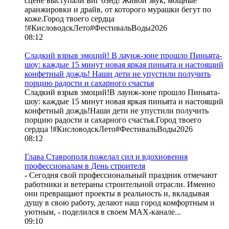
сцене выступали Биг бэнд! Живой звук, мощные
аранжировки и драйв, от которого мурашки бегут по
коже.Город твоего сердца
!#КисловодскЛето#ФестивальВоды2026
08:12
Сладкий взрыв эмоций! В лаунж-зоне прошло Пиньята-
шоу: каждые 15 минут новая яркая пиньята и настоящий
конфетный дождь! Наши дети не упустили получить
порцию радости и сахарного счастья
Сладкий взрыв эмоций!В лаунж-зоне прошло Пиньята-
шоу: каждые 15 минут новая яркая пиньята и настоящий
конфетный дождь!Наши дети не упустили получить
порцию радости и сахарного счастья.Город твоего
сердца !#КисловодскЛето#ФестивальВоды2026
08:12
Глава Ставрополя пожелал сил и вдохновения
профессионалам в День строителя
- Сегодня свой профессиональный праздник отмечают
работники и ветераны строительной отрасли. Именно
они превращают проекты в реальность и, вкладывая
душу в свою работу, делают наш город комфортным и
уютным, - поделился в своем МАХ-канале...
09:10