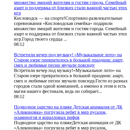
множество эмоций жителям и гостям города. Семейный
азарт и поддержка от близких стали важной частью этих
игр
Кисловодск — на спорте!Спортивно-развлекательные
соревнования «Кисловодская семейка» подарили
множество эмоций жителям и гостям города. Семейный
азарт и поддержка от близких стали важной частью этих
игр.Город твоего сердца ...
08:12
Встретили вечер под музыку! «Музыкальное лото» на
Старом озере превратилось в большой праздник: азарт,
смех и любимые песни звучали повсюду
Встретили вечер под музыку!«Музыкальное лото» на
Старом озере превратилось в большой праздник: азарт,
смех и любимые песни звучали повсюду.Гости из разных
городов стали одной компанией, а именно в этом и есть
магия нашего фестиваля, ведь он собирает...
08:12
Подводное царство на пляже Детская анимация от ДК
«Аликоновка» погрузила ребят в мир русалок,
осьминогов и коралловых рифов
Подводное царство на пляжеДетская анимация от ДК
«Аликоновка» погрузила ребят в мир русалок,