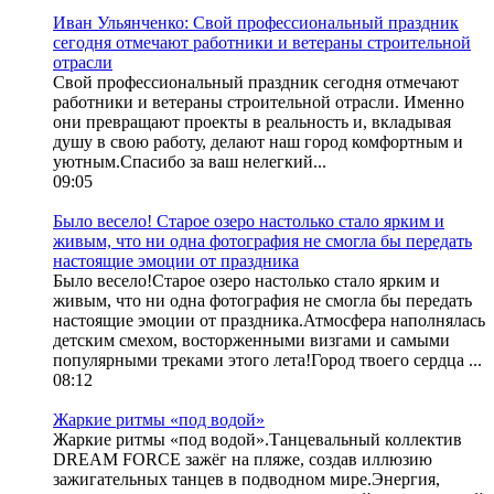
Иван Ульянченко: Свой профессиональный праздник
сегодня отмечают работники и ветераны строительной
отрасли
Свой профессиональный праздник сегодня отмечают
работники и ветераны строительной отрасли. Именно
они превращают проекты в реальность и, вкладывая
душу в свою работу, делают наш город комфортным и
уютным.Спасибо за ваш нелегкий...
09:05
Было весело! Старое озеро настолько стало ярким и
живым, что ни одна фотография не смогла бы передать
настоящие эмоции от праздника
Было весело!Старое озеро настолько стало ярким и
живым, что ни одна фотография не смогла бы передать
настоящие эмоции от праздника.Атмосфера наполнялась
детским смехом, восторженными визгами и самыми
популярными треками этого лета!Город твоего сердца ...
08:12
Жаркие ритмы «под водой»
Жаркие ритмы «под водой».Танцевальный коллектив
DREAM FORCE зажёг на пляже, создав иллюзию
зажигательных танцев в подводном мире.Энергия,