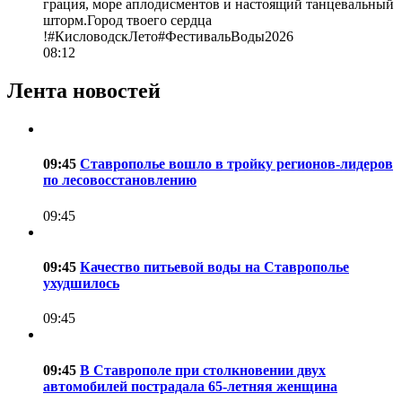
грация, море аплодисментов и настоящий танцевальный
шторм.Город твоего сердца
!#КисловодскЛето#ФестивальВоды2026
08:12
Лента новостей
09:45
Ставрополье вошло в тройку регионов-лидеров
по лесовосстановлению
09:45
09:45
Качество питьевой воды на Ставрополье
ухудшилось
09:45
09:45
В Ставрополе при столкновении двух
автомобилей пострадала 65-летняя женщина