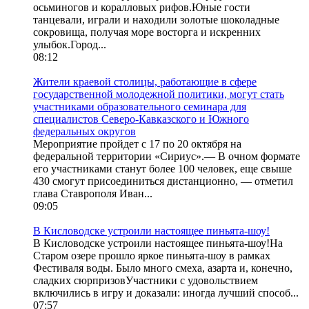
осьминогов и коралловых рифов.Юные гости
танцевали, играли и находили золотые шоколадные
сокровища, получая море восторга и искренних
улыбок.Город...
08:12
Жители краевой столицы, работающие в сфере
государственной молодежной политики, могут стать
участниками образовательного семинара для
специалистов Северо-Кавказского и Южного
федеральных округов
Мероприятие пройдет с 17 по 20 октября на
федеральной территории «Сириус».— В очном формате
его участниками станут более 100 человек, еще свыше
430 смогут присоединиться дистанционно, — отметил
глава Ставрополя Иван...
09:05
В Кисловодске устроили настоящее пиньята-шоу!
В Кисловодске устроили настоящее пиньята-шоу!На
Старом озере прошло яркое пиньята-шоу в рамках
Фестиваля воды. Было много смеха, азарта и, конечно,
сладких сюрпризовУчастники с удовольствием
включились в игру и доказали: иногда лучший способ...
07:57