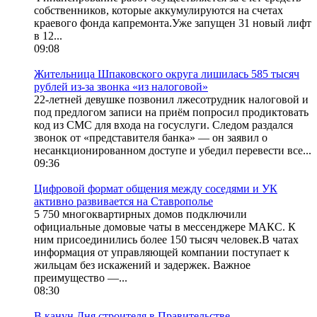
собственников, которые аккумулируются на счетах
краевого фонда капремонта.Уже запущен 31 новый лифт
в 12...
09:08
Жительница Шпаковского округа лишилась 585 тысяч
рублей из-за звонка «из налоговой»
22-летней девушке позвонил лжесотрудник налоговой и
под предлогом записи на приём попросил продиктовать
код из СМС для входа на госуслуги. Следом раздался
звонок от «представителя банка» — он заявил о
несанкционированном доступе и убедил перевести все...
09:36
Цифровой формат общения между соседями и УК
активно развивается на Ставрополье
5 750 многоквартирных домов подключили
официальные домовые чаты в мессенджере МАКС. К
ним присоединились более 150 тысяч человек.В чатах
информация от управляющей компании поступает к
жильцам без искажений и задержек. Важное
преимущество —...
08:30
В канун Дня строителя в Правительстве